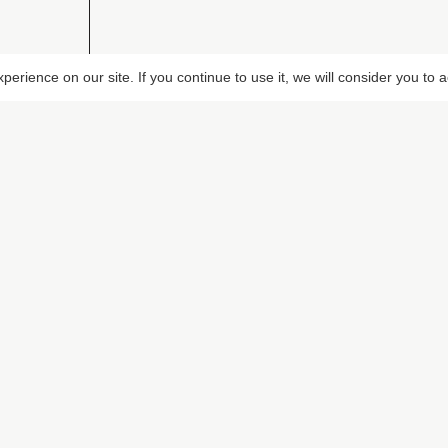
erience on our site. If you continue to use it, we will consider you to 
PIXALOCA
CONTACT
u
A propos
+32 473 941 421
Portfolio
info@pixaloca.be
Contact
F.A.Q