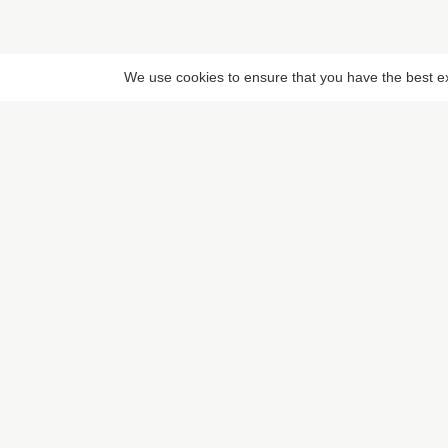
We use cookies to ensure that you have the best exp
LIENS RAPIDES
Rechercher un lie
Pixaloca SRL
Rue du Vent Val 41, 7070 Le
Proposer un lieu
Roeulx, Belgique
Rue du Sceptre 57A, 1050
Ixelles, Belgique
BE 0832.516.059