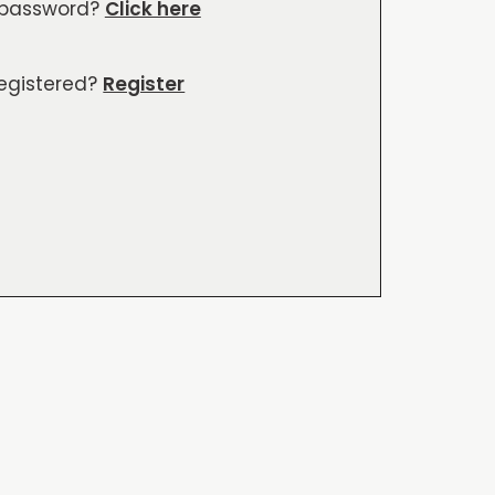
 password?
Click here
registered?
Register