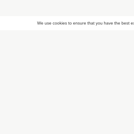
We use cookies to ensure that you have the best exp
LIENS RAPIDES
Rechercher un lie
Pixaloca SRL
Rue du Vent Val 41, 7070 Le
Proposer un lieu
Roeulx, Belgique
Rue du Sceptre 57A, 1050
Ixelles, Belgique
BE 0832.516.059