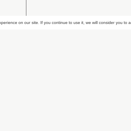
erience on our site. If you continue to use it, we will consider you to 
PIXALOCA
CONTACT
u
A propos
+32 473 941 421
Portfolio
info@pixaloca.be
Contact
F.A.Q