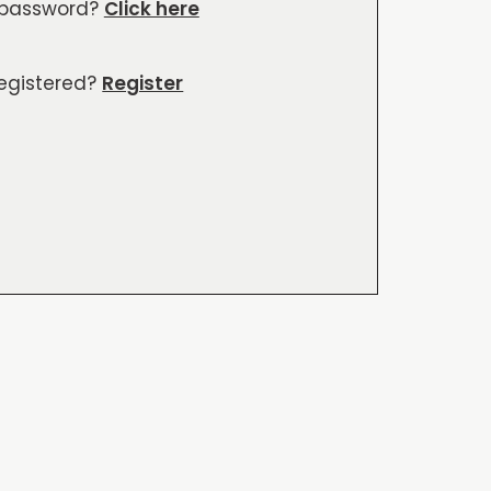
 password?
Click here
registered?
Register