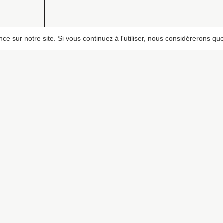
e sur notre site. Si vous continuez à l'utiliser, nous considérerons que
PIXALOCA
CONTACT
u
A propos
+32 473 941 421
Portfolio
info@pixaloca.be
Contact
F.A.Q