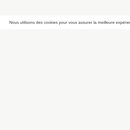
Nous utilisons des cookies pour vous assurer la meilleure expérienc
LIENS RAPIDES
Rechercher un lie
Pixaloca SRL
Rue du Vent Val 41, 7070 Le
Proposer un lieu
Roeulx, Belgique
Rue du Sceptre 57A, 1050
Ixelles, Belgique
BE 0832.516.059