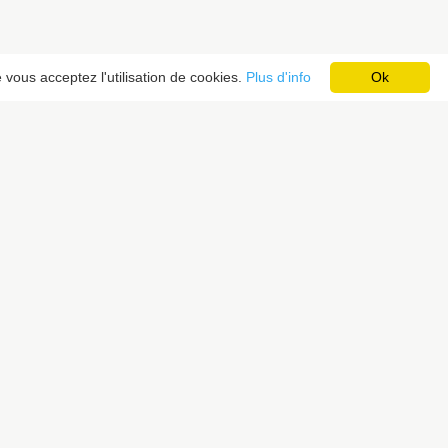
 vous acceptez l'utilisation de cookies.
Plus d'info
Ok
NEWSLETTER
S’inscrire à notre newsletter