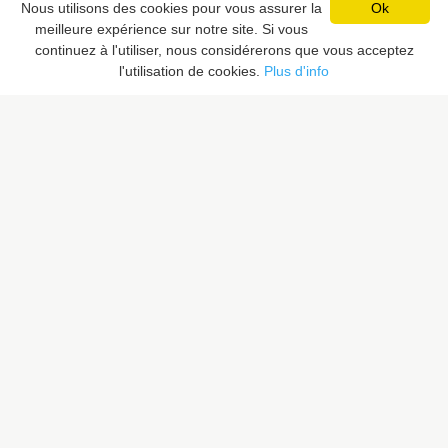
Nous utilisons des cookies pour vous assurer la
Ok
meilleure expérience sur notre site. Si vous
Pixaloca SRL
continuez à l'utiliser, nous considérerons que vous acceptez
Rue du Vent Val 41, 7070 Le Roeulx, Belgique
l'utilisation de cookies.
Plus d'info
Rue du Sceptre 57A, 1050 Ixelles, Belgique
BE 0832.516.059
LIENS RAPIDES
Rechercher un lieu
Proposer un lieu
PIXALOCA
A propos
Portfolio
Contact
F.A.Q