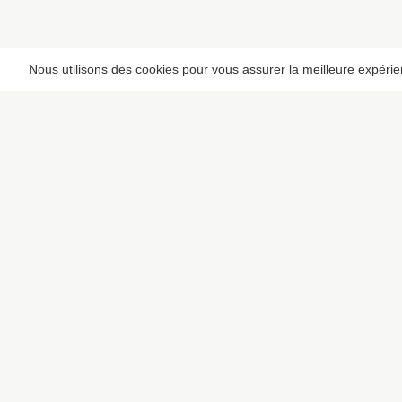
Nous utilisons des cookies pour vous assurer la meilleure expérienc
LIENS RAPIDES
Rechercher un lie
Pixaloca SRL
Rue du Vent Val 41, 7070 Le
Proposer un lieu
Roeulx, Belgique
Rue du Sceptre 57A, 1050
Ixelles, Belgique
BE 0832.516.059