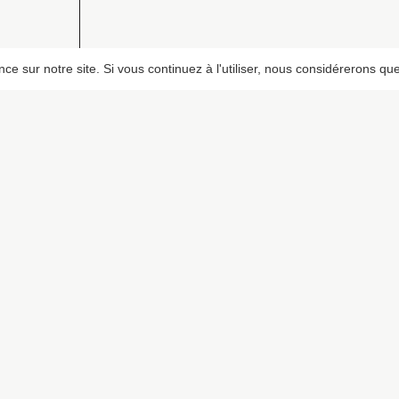
e sur notre site. Si vous continuez à l'utiliser, nous considérerons que
PIXALOCA
CONTACT
u
A propos
+32 473 941 421
Portfolio
info@pixaloca.be
Contact
F.A.Q