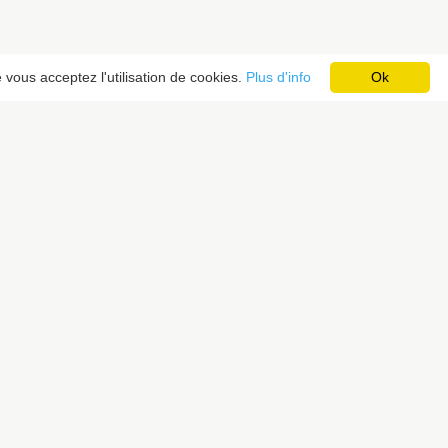
 vous acceptez l'utilisation de cookies.
Plus d'info
Ok
NEWSLETTER
S’inscrire à notre newsletter