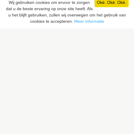
Wij gebruiken cookies om ervoor te zorgen
Oké. Oké. Oké.
dat u de beste ervaring op onze site heeft. Als
Pixaloca SRL
u het blijft gebruiken, zullen wij overwegen om het gebruik van
Rue du Vent Val 41, 7070 Le Roeulx, Belgique
cookies te accepteren.
Meer informatie
Rue du Sceptre 57A, 1050 Ixelles, Belgique
BE 0832.516.059
LIENS RAPIDES
Rechercher un lieu
Proposer un lieu
PIXALOCA
A propos
Portfolio
Contact
F.A.Q