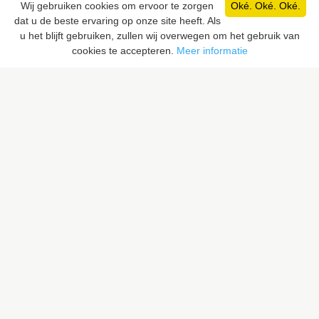
Wij gebruiken cookies om ervoor te zorgen
Oké. Oké. Oké.
dat u de beste ervaring op onze site heeft. Als
Pixaloca SRL
u het blijft gebruiken, zullen wij overwegen om het gebruik van
Rue du Vent Val 41, 7070 Le Roeulx, Belgique
cookies te accepteren.
Meer informatie
Rue du Sceptre 57A, 1050 Ixelles, Belgique
BE 0832.516.059
LIENS RAPIDES
Rechercher un lieu
Proposer un lieu
PIXALOCA
A propos
Portfolio
Contact
F.A.Q